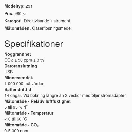
Modeltyp
: 231
Pris
: 980 kr
Kategori
: Direktvisande instrument
Mätområden:
Gaser/lösningsmedel
Specifikationer
Noggrannhet
CO₂: ± 50 ppm ± 3 %
Datoranslutning
USB
Minnesstorlek
1 000 000 mätvärden
Batteridrifttid
14 dagar. Vid bokning längre än 2 veckor medföljer strömadapter.
Mätområde - Relativ luftfuktighet
5 till 95 % rF
Mätområde - Temperatur
-10 till 60 ˚C
Mätområde - CO₂
0-5 000 ppm